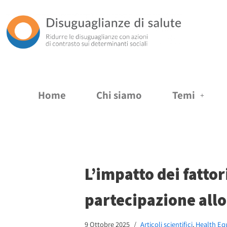
Vai
al
contenuto
Home
Chi siamo
Temi
L’impatto dei fattor
partecipazione allo
9 Ottobre 2025
Articoli scientifici
,
Health Equ