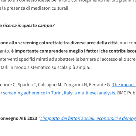
e la presenza di mediatori culturali.
la ricerca in questo campo?
one allo screening colorettale tra diverse aree della città
, non com
tanto,
è importante comprendere meglio i fattori che contribuiscono
nterventi specifici mirati ad abbattere le barriere di accesso allo scre
tarli in modo sistematico su scala più ampia.
 Senore C, Spadea T, Calcagno M, Zengarini N, Ferrante G.
The impact 
 screening adherence in Turin, Italy: a multilevel analysis.
BMC Publi
 Convegno AIE 2023
“
L’impatto dei fattori sociali, economici e demog