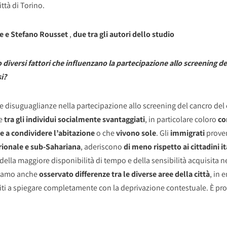
ittà di Torino.
nte e Stefano Rousset
,
due tra gli autori
dello studio
to diversi fattori che influenzano la partecipazione allo screening d
si?
 disuguaglianze nella partecipazione allo screening del cancro del
le
tra gli individui socialmente svantaggiati
, in particolare coloro
co
e a condividere l’abitazione
o che
vivono sole
. Gli
immigrati
proven
trionale e sub-Sahariana
, aderiscono
di meno rispetto ai cittadini it
ella maggiore disponibilità di tempo e della sensibilità acquisita neg
bbiamo anche
osservato differenze tra le diverse aree della città
, in 
ti a spiegare completamente con la deprivazione contestuale. È probab