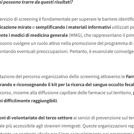
si possono trarre da questi risultati?
ervizio di screening è fondamentale per superare le barriere identifi
icazione mirate
e
semplificando i materiali informativi
utilizzati 
nte i medici di medicina generale
(MMG), che rappresentano il primo 
possono svolgere un ruolo attivo nella promozione del programma di 
ontando eventuali preoccupazioni. Pertanto, è essenziale coinvolger
azione del percorso organizzativo dello screening attraverso le
Farm
irando e riconsegnando il kit per la ricerca del sangue occulto fec
orso, insieme alla diffusione capillare delle farmacie sul territorio,
 difficilmente raggiungibili
.
ioni di volontariato del terzo settore
ai servizi di prevenzione sul t
ale più accessibile agli stranieri immigrati. Queste organizzazioni ra
rtanto un contesto ideale per il loro coinvolgimento nei programmi d