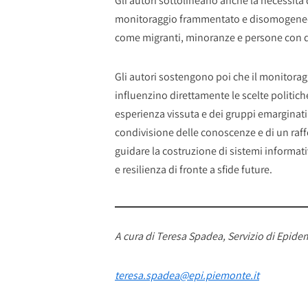
Gli autori sottolineano anche la necessità 
monitoraggio frammentato e disomogeneo e 
come migranti, minoranze e persone con di
Gli autori sostengono poi che il monitora
influenzino direttamente le scelte politich
esperienza vissuta e dei gruppi emarginati.
condivisione delle conoscenze e di un raff
guidare la costruzione di sistemi informativi
e resilienza di fronte a sfide future.
A cura di
Teresa Spadea, Servizio di Epide
teresa.spadea@epi.piemonte.it