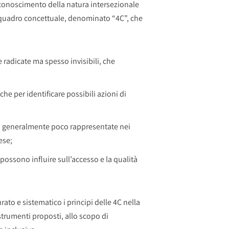
riconoscimento della natura intersezionale
n quadro concettuale, denominato “4C”, che
e radicate ma spesso invisibili, che
he per identificare possibili azioni di
, generalmente poco rappresentate nei
ese;
e possono influire sull’accesso e la qualità
rato e sistematico i principi delle 4C nella
i strumenti proposti, allo scopo di