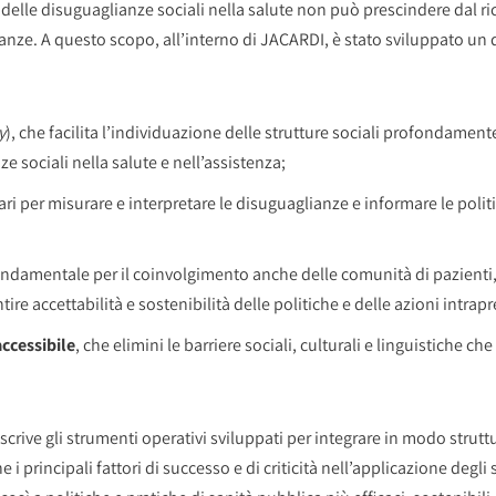
ne delle disuguaglianze sociali nella salute non può prescindere dal 
ianze. A questo scopo, all’interno di JACARDI, è stato sviluppato u
y
), che facilita l’individuazione delle strutture sociali profondament
 sociali nella salute e nell’assistenza;
ri per misurare e interpretare le disuguaglianze e informare le politic
ndamentale per il coinvolgimento anche delle comunità di pazienti
ire accettabilità e sostenibilità delle politiche e delle azioni intrapr
ccessibile
, che elimini le barriere sociali, culturali e linguistiche ch
scrive gli strumenti operativi sviluppati per integrare in modo struttu
e i principali fattori di successo e di criticità nell’applicazione degl