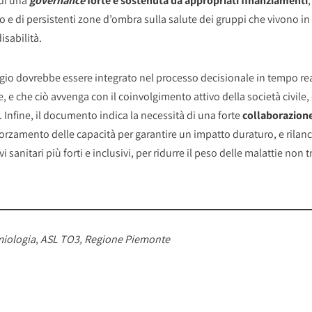
di una
governance
forte e sostenuta da appropriati finanziamenti
di persistenti zone d’ombra sulla salute dei gruppi che vivono in 
sabilità.
ggio dovrebbe essere integrato nel processo decisionale in tempo re
e, e che ciò avvenga con il coinvolgimento attivo della società civile
 Infine, il documento indica la necessità di una forte
collaborazione
orzamento delle capacità per garantire un impatto duraturo, e rilanc
 sanitari più forti e inclusivi, per ridurre il peso delle malattie non 
miologia
,
ASL TO3, Regione Piemonte