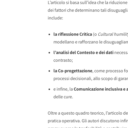
L’articolo si basa sull’idea che la riduzio
dei fattori che determinano tali disuguagl
include:
la riflessione Critica
(o
Cultural humilit
modellano e rafforzano le disuguaglianze
l’analisi del Contesto e dei dati
necessa
contrasto;
la Co-progettazione
, come processo fo
processi decisionali, allo scopo di garant
e infine, la
Comunicazione inclusiva e a
delle cure.
Oltre a questo quadro teorico, l’articolo de
pratica operativa. Gli autori discutono infin