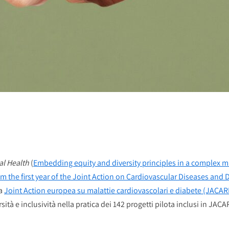
l Health
(
Embedding equity and diversity principles in a complex mu
 the first year of the Joint Action on Cardiovascular Diseases an
la
Joint Action europea su malattie cardiovascolari e diabete (JACAR
rsità e inclusività nella pratica dei 142 progetti pilota inclusi in JAC