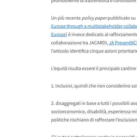
promuoverne la trasferibilità e contribuire c
Un più recente
policy paper
pubblicato su
Europe through a multistakeholder collabo
Europe
) è invece dedicato al rafforzamento
collaborazione tra JACARDI,
JA PreventNCD
l’articolo identifica cinque azioni prioritar
L’equità risulta essere il principale cardi
1. inclusivi, quindi che non considerino 
2. disaggregati in base a tutti i possibili a
socioeconomico, disabilità, esperienza migr
politiche rischiano di rafforzare l’esclusio