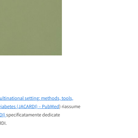
ltinational setting: methods, tools,
d Diabetes (JACARDI) – PubMed
) riassume
DI)
specificatamente dedicate
ARDI.