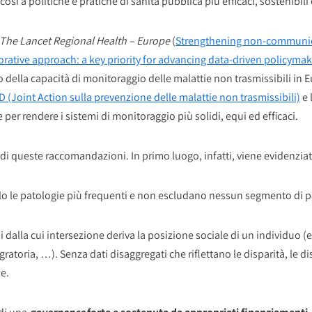
osì a politiche e pratiche di sanità pubblica più efficaci, sostenibili 
The Lancet Regional Health – Europe
(
Strengthening non-communica
rative approach: a key priority for advancing data-driven policymak
 della capacità di monitoraggio delle malattie non trasmissibili in E
 (Joint Action sulla prevenzione delle malattie non trasmissibili)
e 
ie per rendere i sistemi di monitoraggio più solidi, equi ed efficaci.
ne di queste raccomandazioni. In primo luogo, infatti, viene evidenziat
solo le patologie più frequenti e non escludano nessun segmento di 
ssi dalla cui intersezione deriva la posizione sociale di un individuo (
atoria, …). Senza dati disaggregati che riflettano le disparità, le di
ne.