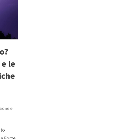
io?
 e le
iche
sione e
ito
lle Forze