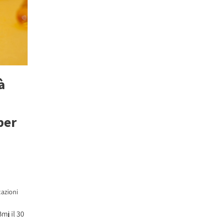
à
per
azioni
mj il 30