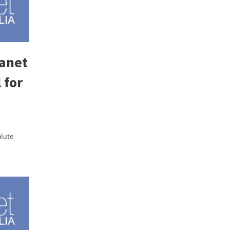
anet
l for
alute