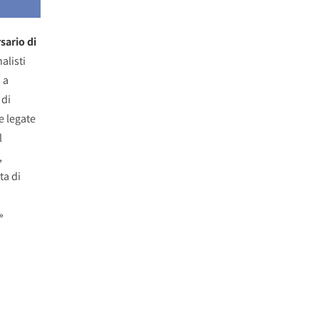
sario di
alisti
 a
 di
e legate
l
,
ta di
»