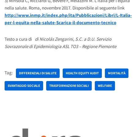
3) Mirisola C, Ricciardi G, Bevere F, Melazzini M. L’Italia per l’equità
nella salute. Roma, novembre 2017. Disponibile al seguente link
http://www.inmp.it/index.php/ita/Pubblicazioni/Libri/L-Italia-
per-l-equita-nella-salute-Scarica-il-documento-tecnico
Testo a cura di
di Nicolás Zengarini, S
.C. a D.U. Servizio
Sovrazonale di Epidemiologia ASL TO3 – Regione Piemonte
Tag:
DIFFERENZIALI DI SALUTE
HEALTH EQUITY AUDIT
MORTALITÀ
SVANTAGGIO SOCIALE
TRASFORMAZIONI SOCIALI
WELFARE