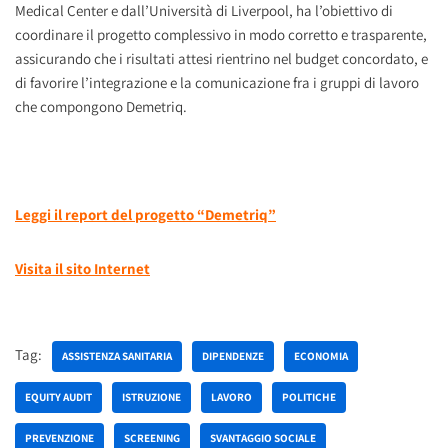
Medical Center e dall’Università di Liverpool, ha l’obiettivo di
coordinare il progetto complessivo in modo corretto e trasparente,
assicurando che i risultati attesi rientrino nel budget concordato, e
di favorire l’integrazione e la comunicazione fra i gruppi di lavoro
che compongono Demetriq.
Leggi il report del progetto “Demetriq”
Visita il sito Internet
Tag:
ASSISTENZA SANITARIA
DIPENDENZE
ECONOMIA
EQUITY AUDIT
ISTRUZIONE
LAVORO
POLITICHE
PREVENZIONE
SCREENING
SVANTAGGIO SOCIALE