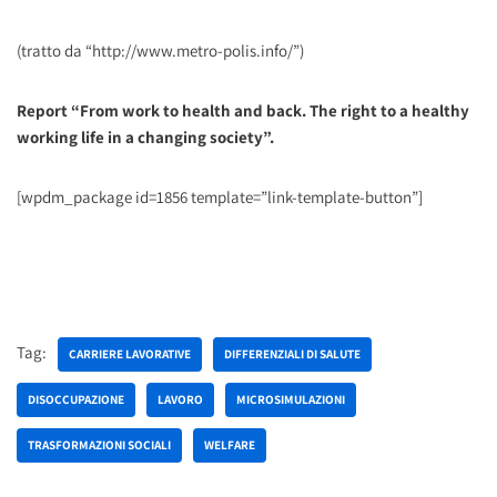
(tratto da “http://www.metro-polis.info/”)
Report
“From work to health and back. The right to a healthy
working life in a changing society”
.
[wpdm_package id=1856 template=”link-template-button”]
Tag:
CARRIERE LAVORATIVE
DIFFERENZIALI DI SALUTE
DISOCCUPAZIONE
LAVORO
MICROSIMULAZIONI
TRASFORMAZIONI SOCIALI
WELFARE