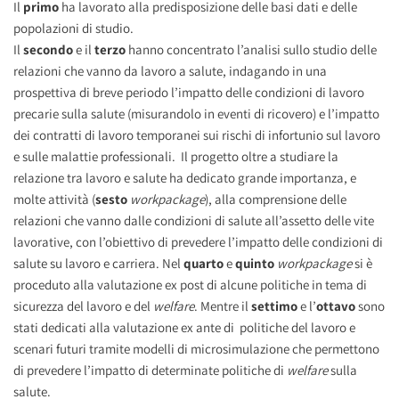
Il
primo
ha lavorato alla predisposizione delle basi dati e delle
popolazioni di studio.
Il
secondo
e il
terzo
hanno concentrato l’analisi sullo studio delle
relazioni che vanno da lavoro a salute, indagando in una
prospettiva di breve periodo l’impatto delle condizioni di lavoro
precarie sulla salute (misurandolo in eventi di ricovero) e l’impatto
dei contratti di lavoro temporanei sui rischi di infortunio sul lavoro
e sulle malattie professionali. Il progetto oltre a studiare la
relazione tra lavoro e salute ha dedicato grande importanza, e
molte attività (
sesto
workpackage
), alla comprensione delle
relazioni che vanno dalle condizioni di salute all’assetto delle vite
lavorative, con l’obiettivo di prevedere l’impatto delle condizioni di
salute su lavoro e carriera. Nel
quarto
e
quinto
workpackage
si è
proceduto alla valutazione ex post di alcune politiche in tema di
sicurezza del lavoro e del
welfare
. Mentre il
settimo
e l’
ottavo
sono
stati dedicati alla valutazione ex ante di politiche del lavoro e
scenari futuri tramite modelli di microsimulazione che permettono
di prevedere l’impatto di determinate politiche di
welfare
sulla
salute.