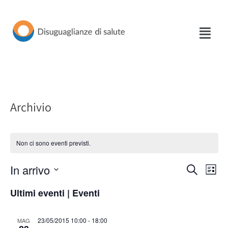
Vai
al
contenuto
Archivio
Non ci sono eventi previsti.
In arrivo
Eventi
Eve
Cerca
Lista
Seleziona
Vis
Ricerca
Ultimi eventi | Eventi
la
Nav
e
data.
23/05/2015 10:00
-
18:00
MAG
viste