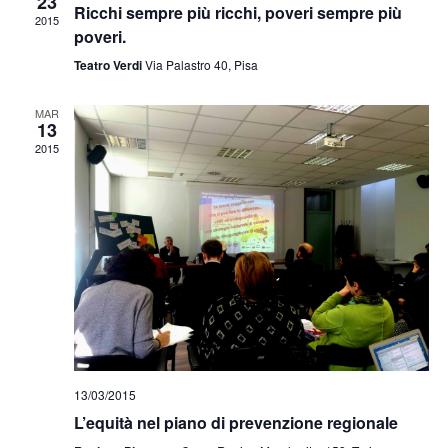
23
Ricchi sempre più ricchi, poveri sempre più
2015
Naviga
poveri.
Teatro Verdi
Via Palastro 40, Pisa
MAR
13
2015
13/03/2015
L’equità nel piano di prevenzione regionale