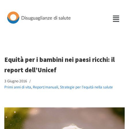
Vai
al
contenuto
Equità per i bambini nei paesi ricchi: il
report dell’Unicef
3 Giugno 2016
Primi anni di vita
,
Report/manuali
,
Strategie per l'equità nella salute