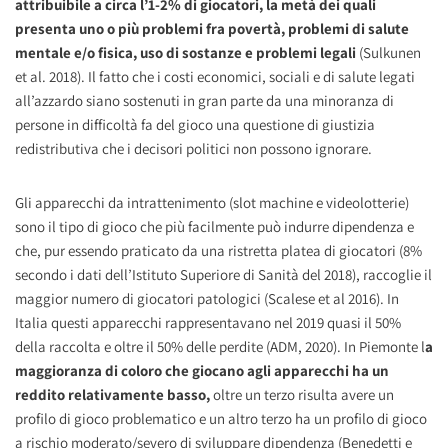
attribuibile a circa l’1-2% di giocatori,
la metà dei quali
presenta uno o più problemi fra povertà, problemi di salute
mentale e/o fisica, uso di sostanze e problemi legali
(Sulkunen
et al. 2018). Il fatto che i costi economici, sociali e di salute legati
all’azzardo siano sostenuti in gran parte da una minoranza di
persone in difficoltà fa del gioco una questione di giustizia
redistributiva che i decisori politici non possono ignorare.
Gli apparecchi da intrattenimento (slot machine e videolotterie)
sono il tipo di gioco che più facilmente può indurre dipendenza e
che, pur essendo praticato da una ristretta platea di giocatori (8%
secondo i dati dell’Istituto Superiore di Sanità del 2018), raccoglie il
maggior numero di giocatori patologici (Scalese et al 2016). In
Italia questi apparecchi rappresentavano nel 2019 quasi il 50%
della raccolta e oltre il 50% delle perdite (ADM, 2020). In Piemonte l
a
maggioranza di coloro che giocano agli apparecchi ha un
reddito relativamente basso,
oltre un terzo risulta avere un
profilo di gioco problematico e un altro terzo ha un profilo di gioco
a rischio moderato/severo di sviluppare dipendenza (Benedetti e