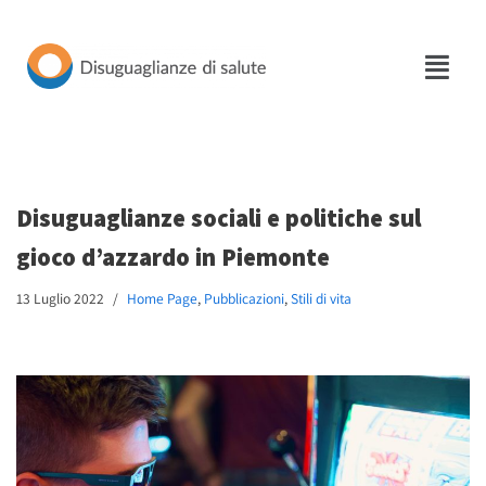
Vai
al
contenuto
Disuguaglianze sociali e politiche sul
gioco d’azzardo in Piemonte
13 Luglio 2022
Home Page
,
Pubblicazioni
,
Stili di vita