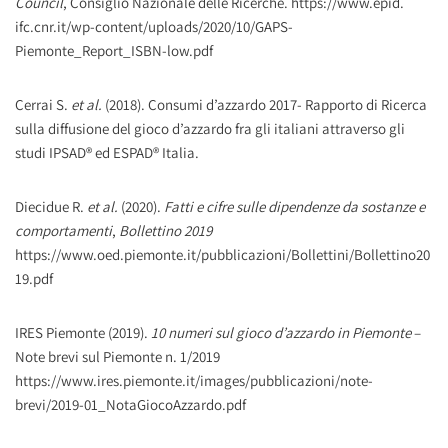
Council
, Consiglio Nazionale delle Ricerche. https://www.epid.
ifc.cnr.it/wp-content/uploads/2020/10/GAPS-
Piemonte_Report_ISBN-low.pdf
Cerrai S.
et al.
(2018). Consumi d’azzardo 2017- Rapporto di Ricerca
sulla diffusione del gioco d’azzardo fra gli italiani attraverso gli
studi IPSAD® ed ESPAD® Italia.
Diecidue R.
et al.
(2020).
Fatti e cifre sulle dipendenze da sostanze e
comportamenti
,
Bollettino 2019
https://www.oed.piemonte.it/pubblicazioni/Bollettini/Bollettino20
19.pdf
IRES Piemonte (2019).
10 numeri sul gioco d’azzardo in Piemonte
–
Note brevi sul Piemonte n. 1/2019
https://www.ires.piemonte.it/images/pubblicazioni/note-
brevi/2019-01_NotaGiocoAzzardo.pdf