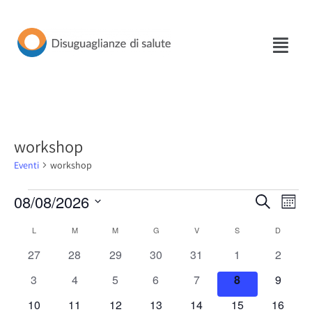
Vai
al
contenuto
workshop
Eventi
workshop
08/08/2026
Eventi
Eve
Cerca
Mese
Seleziona
Vis
Ricerca
Calendario
L
M
M
G
V
S
D
la
Nav
e
0
0
0
0
0
0
0
27
28
29
30
31
1
2
data.
di
eventi
eventi
eventi
eventi
eventi
eventi
eventi
viste
0
0
0
0
0
0
0
3
4
5
6
7
8
9
Eventi
eventi
eventi
eventi
eventi
eventi
eventi
eventi
Naviga
0
0
0
0
0
0
0
10
11
12
13
14
15
16