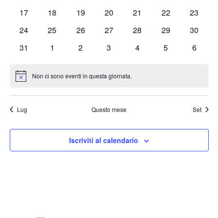
eventi
eventi
eventi
eventi
eventi
eventi
eventi
0
0
0
0
0
0
0
17
18
19
20
21
22
23
eventi
eventi
eventi
eventi
eventi
eventi
eventi
0
0
0
0
0
0
0
24
25
26
27
28
29
30
eventi
eventi
eventi
eventi
eventi
eventi
eventi
0
0
0
0
0
0
0
31
1
2
3
4
5
6
eventi
eventi
eventi
eventi
eventi
eventi
eventi
Non ci sono eventi in questa giornata.
Notice
Lug
Questo mese
Set
Iscriviti al calendario