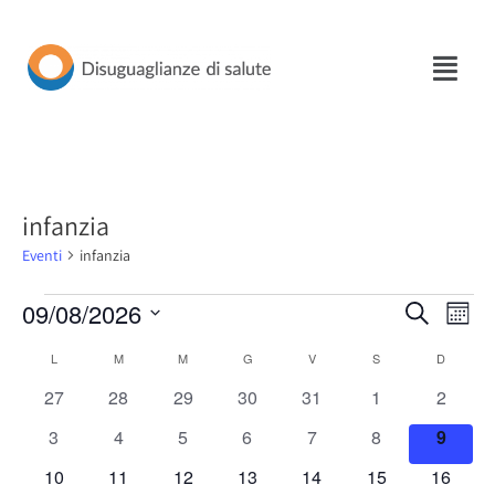
Vai
al
contenuto
infanzia
Eventi
infanzia
09/08/2026
Eventi
Eve
Cerca
Mese
Seleziona
Vis
Ricerca
Calendario
L
M
M
G
V
S
D
la
Nav
e
0
0
0
0
0
0
0
27
28
29
30
31
1
2
data.
di
eventi
eventi
eventi
eventi
eventi
eventi
eventi
viste
0
0
0
0
0
0
0
3
4
5
6
7
8
9
Eventi
eventi
eventi
eventi
eventi
eventi
eventi
eventi
Naviga
0
0
0
0
0
0
0
10
11
12
13
14
15
16