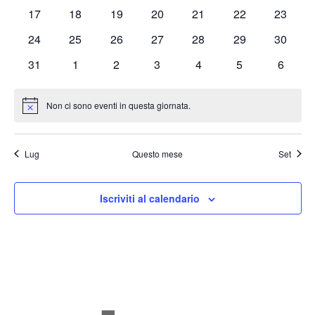
eventi
eventi
eventi
eventi
eventi
eventi
eventi
0
0
0
0
0
0
0
17
18
19
20
21
22
23
eventi
eventi
eventi
eventi
eventi
eventi
eventi
0
0
0
0
0
0
0
24
25
26
27
28
29
30
eventi
eventi
eventi
eventi
eventi
eventi
eventi
0
0
0
0
0
0
0
31
1
2
3
4
5
6
eventi
eventi
eventi
eventi
eventi
eventi
eventi
Non ci sono eventi in questa giornata.
Notice
Lug
Questo mese
Set
Iscriviti al calendario