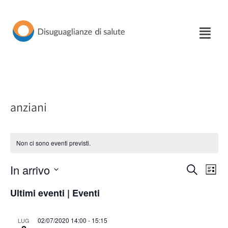
Vai
al
contenuto
anziani
Non ci sono eventi previsti.
In arrivo
Eventi
Eve
Cerca
Lista
Seleziona
Vis
Ricerca
Ultimi eventi | Eventi
la
Nav
e
data.
02/07/2020 14:00
-
15:15
LUG
viste