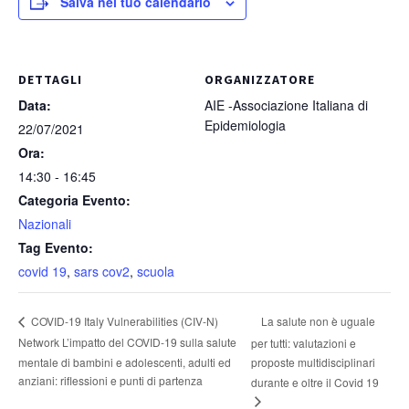
Salva nel tuo calendario
DETTAGLI
ORGANIZZATORE
Data:
AIE -Associazione Italiana di
Epidemiologia
22/07/2021
Ora:
14:30 - 16:45
Categoria Evento:
Nazionali
Tag Evento:
covid 19
,
sars cov2
,
scuola
La salute non è uguale
COVID-19 Italy Vulnerabilities (CIV-N)
Network L’impatto del COVID-19 sulla salute
per tutti: valutazioni e
mentale di bambini e adolescenti, adulti ed
proposte multidisciplinari
anziani: riflessioni e punti di partenza
durante e oltre il Covid 19