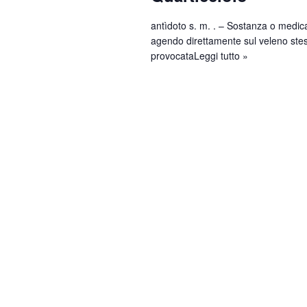
antìdoto s. m. . – Sostanza o medica
agendo direttamente sul veleno stes
provocata
Leggi tutto »