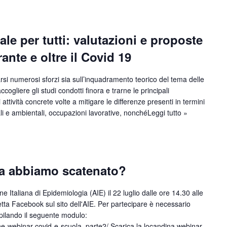
le per tutti: valutazioni e proposte
ante e oltre il Covid 19
rsi numerosi sforzi sia sull’inquadramento teorico del tema delle
ccogliere gli studi condotti finora e trarne le principali
i attività concrete volte a mitigare le differenze presenti in termini
iali e ambientali, occupazioni lavorative, nonché
Leggi tutto »
sa abbiamo scatenato?
 Italiana di Epidemiologia (AIE) il 22 luglio dalle ore 14.30 alle
tta Facebook sul sito dell'AIE. Per partecipare è necessario
mpilando il seguente modulo:
one-webinar-covid-e-scuola_parte2/ Scarica la locandina webinar