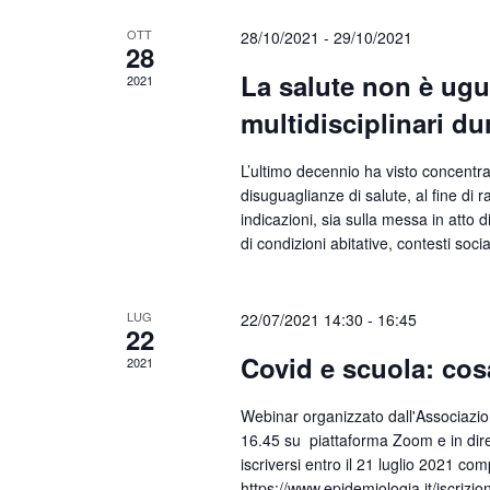
OTT
28/10/2021
-
29/10/2021
28
La salute non è ugua
2021
multidisciplinari dur
L’ultimo decennio ha visto concentra
disuguaglianze di salute, al fine di ra
indicazioni, sia sulla messa in atto d
di condizioni abitative, contesti soc
LUG
22/07/2021 14:30
-
16:45
22
Covid e scuola: co
2021
Webinar organizzato dall'Associazione
16.45 su piattaforma Zoom e in dire
iscriversi entro il 21 luglio 2021 co
https://www.epidemiologia.it/iscrizi