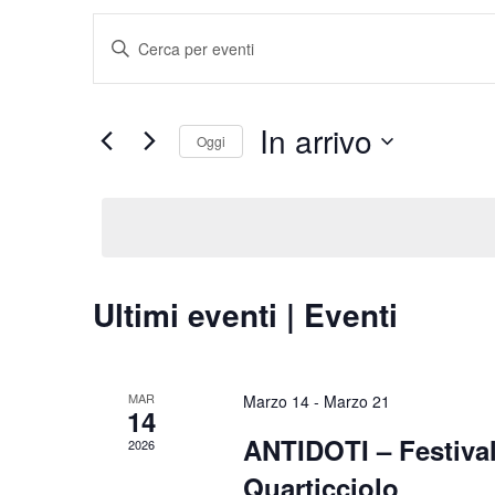
Eventi
Inserisci
Ricerca
Parola
Chiave.
e
In arrivo
Cerca
Oggi
viste
Eventi
Seleziona
per
Navigazione
la
Parola
data.
Chiave.
Ultimi eventi | Eventi
MAR
Marzo 14
-
Marzo 21
14
ANTIDOTI – Festival
2026
Quarticciolo