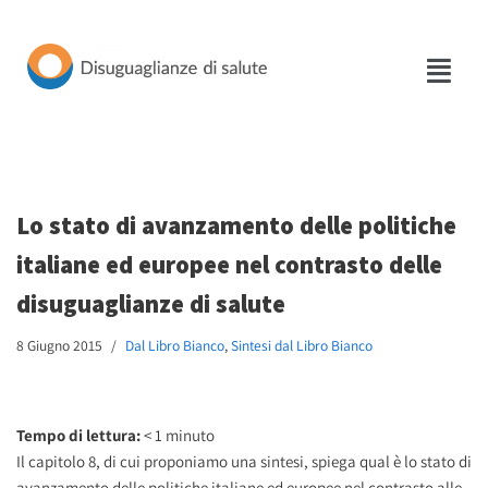
Vai
al
contenuto
Lo stato di avanzamento delle politiche
italiane ed europee nel contrasto delle
disuguaglianze di salute
8 Giugno 2015
Dal Libro Bianco
,
Sintesi dal Libro Bianco
Tempo di lettura:
< 1
minuto
Il capitolo 8, di cui proponiamo una sintesi, spiega qual è lo stato di
avanzamento delle politiche italiane ed europee nel contrasto alle