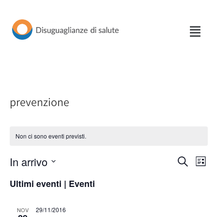
Vai
al
contenuto
prevenzione
Non ci sono eventi previsti.
In arrivo
Eventi
Eve
Cerca
Lista
Seleziona
Vis
Ricerca
Ultimi eventi | Eventi
la
Nav
e
data.
29/11/2016
NOV
viste