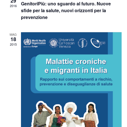
29
GenitoriPiù: uno sguardo al futuro. Nuove
2016
Naviga
sfide per la salute, nuovi orizzonti per la
prevenzione
MAG
18
2015