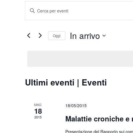
Eventi
Inserisci
Ricerca
Parola
Chiave.
e
In arrivo
Cerca
Oggi
viste
Eventi
Seleziona
per
Navigazione
la
Parola
data.
Chiave.
Ultimi eventi | Eventi
MAG
18/05/2015
18
Malattie croniche e m
2015
Presentazione del Rapporto sui comp