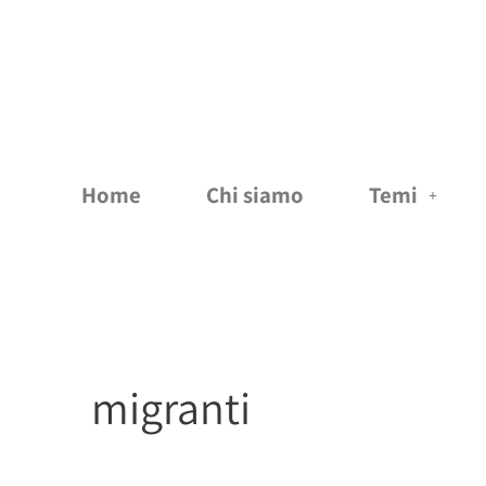
Vai
al
contenuto
Home
Chi siamo
Temi
migranti