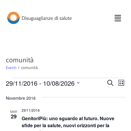
Vai
al
contenuto
comunità
Eventi
comunità
29/11/2016
 - 
10/08/2026
Eventi
Eve
Cerca
Lista
Seleziona
Vis
Ricerca
la
Novembre 2016
Nav
e
data.
29/11/2016
MAR
viste
29
GenitoriPiù: uno sguardo al futuro. Nuove
Naviga
sfide per la salute, nuovi orizzonti per la