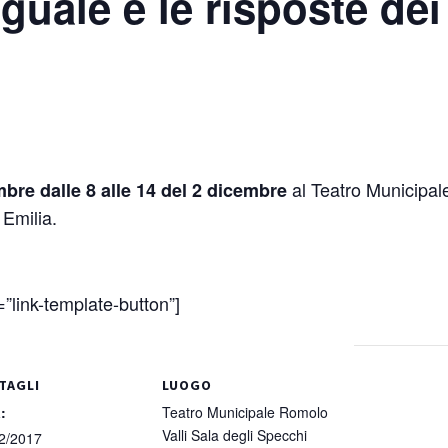
guale e le risposte dei
al Teatro Municipal
bre dalle 8 alle 14
del 2 dicembre
 Emilia.
link-template-button”]
TAGLI
LUOGO
:
Teatro Municipale Romolo
Valli Sala degli Specchi
2/2017