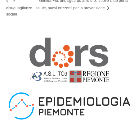
GenitoriPiù: uno sguardo al futuro. Nuove sfide per la
Le
salute, nuovi orizzonti per la prevenzione
disuguaglianze
sociali