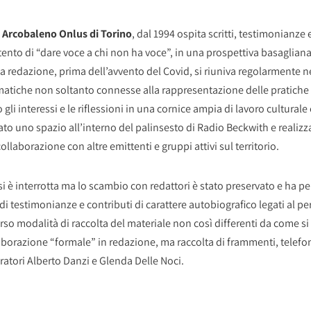
e
Arcobaleno Onlus di Torino
, dal 1994 ospita scritti, testimonianze
ntento di “dare voce a chi non ha voce”, in una prospettiva basagliana 
La redazione, prima dell’avvento del Covid, si riuniva regolarmente 
matiche non soltanto connesse alla rappresentazione delle pratiche 
o gli interessi e le riflessioni in una cornice ampia di lavoro cultur
rato uno spazio all’interno del palinsesto di Radio Beckwith e realizza
ollaborazione con altre emittenti e gruppi attivi sul territorio.
 si è interrotta ma lo scambio con redattori è stato preservato e ha
i testimonianze e contributi di carattere autobiografico legati al 
erso modalità di raccolta del materiale non così differenti da come s
borazione “formale” in redazione, ma raccolta di frammenti, telefo
ratori Alberto Danzi e Glenda Delle Noci.