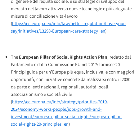
di genere e dell’equità sociale, e su strategie di sviluppo del
mercato del lavoro attraverso nuove tecnologie e più adeguate
misure di conciliazione vita-lavoro
(
https://ec.europa.eu/info/law/better-regulation/have-your-
say/initiatives/13298-European-care-strategy_en
).
The
European Pillar of Social Rights Action Plan
, redatto dal
Parlamento e dalla Commissione EU nel 2017: fornisce 20
Principi guida per un’Europa più equa, inclusiva, e con maggiori
opportunità, con iniziative concrete da realizzarsi entro il 2030
da parte di enti nazionali, regionali, autorità locali,
associazionismo e società civile
(
https://ec.europa.eu/info/strategy/priorities-2019-
2024/economy-works-people/jobs-growth-and-
investment/european-pillar-social-rights/european-pillar-
social-rights-20-principles_en
)