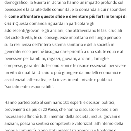
demografico, la Guerra in Ucraina hanno un impatto profondo sul
benessere e la salute delle comunità, e la domanda a cui rispondere
è:
come affrontare queste sfide e diventare più forti in tempi di
crisi?
Questa domanda riguarda in particolare gli
adolescenti/giovani e gli anziani, che attraversano le fasi cruciali
del ciclo di vita, le cui conseguenze impattano nel lungo periodo
sulla resilienza dell’intero sistema sanitario e della società in
generale: ecco perché bisogna dare priorità a una salute equa e al
benessere per bambini, ragazzi, giovani, anziani, famiglie
comprese, garantendo le condizioni e le risorse essenziali per vivere
un vita di qualità. Un aiuto può giungere da modelli economici e
assistenziali alternativi, e da investimenti private e pubblici
“socialmente responsabili”.
Hanno partecipato al seminario 105 esperti e decisori politici,
provenienti da più di 20 Paesi, che hanno discusso le condizioni
necessarie affinchè tutti i membri della società, inclusi giovani e
anziani, possano sentirsi competenti e valorizzati all’interno della
propria comunità. Sono stati presentati approcci e tipologie di