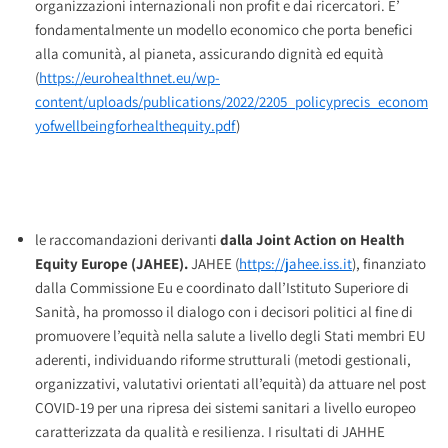
organizzazioni internazionali non profit e dai ricercatori. E’
fondamentalmente un modello economico che porta benefici
alla comunità, al pianeta, assicurando dignità ed equità
(
https://eurohealthnet.eu/wp-
content/uploads/publications/2022/2205_policyprecis_econom
yofwellbeingforhealthequity.pdf
)
le raccomandazioni derivanti
dalla Joint Action on Health
Equity Europe (JAHEE).
JAHEE (
https://jahee.iss.it
), finanziato
dalla Commissione Eu e coordinato dall’Istituto Superiore di
Sanità, ha promosso il dialogo con i decisori politici al fine di
promuovere l’equità nella salute a livello degli Stati membri EU
aderenti, individuando riforme strutturali (metodi gestionali,
organizzativi, valutativi orientati all’equità) da attuare nel post
COVID-19 per una ripresa dei sistemi sanitari a livello europeo
caratterizzata da qualità e resilienza. I risultati di JAHHE