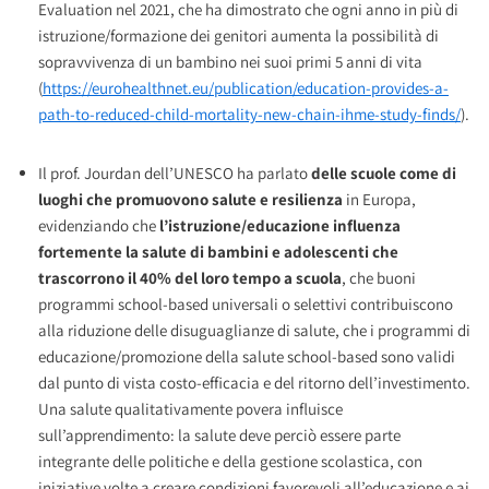
Evaluation nel 2021, che ha dimostrato che ogni anno in più di
istruzione/formazione dei genitori aumenta la possibilità di
sopravvivenza di un bambino nei suoi primi 5 anni di vita
(
https://eurohealthnet.eu/publication/education-provides-a-
path-to-reduced-child-mortality-new-chain-ihme-study-finds/
).
Il prof. Jourdan dell’UNESCO ha parlato
delle scuole come di
luoghi che promuovono salute e resilienza
in Europa,
evidenziando che
l’istruzione/educazione influenza
fortemente la salute di bambini e adolescenti che
trascorrono il 40% del loro tempo a scuola
, che buoni
programmi school-based universali o selettivi contribuiscono
alla riduzione delle disuguaglianze di salute, che i programmi di
educazione/promozione della salute school-based sono validi
dal punto di vista costo-efficacia e del ritorno dell’investimento.
Una salute qualitativamente povera influisce
sull’apprendimento: la salute deve perciò essere parte
integrante delle politiche e della gestione scolastica, con
iniziative volte a creare condizioni favorevoli all’educazione e ai